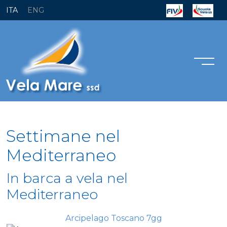
ITA
ENG
Settimane nel
Mediterraneo
In barca a vela nel
Mediterraneo
Arcipelago Toscano 7gg